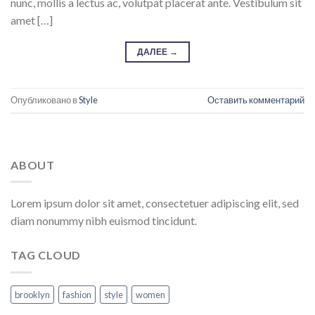
nunc, mollis a lectus ac, volutpat placerat ante. Vestibulum sit
amet […]
ДАЛЕЕ
→
Опубликовано в
Style
Оставить комментарий
ABOUT
Lorem ipsum dolor sit amet, consectetuer adipiscing elit, sed
diam nonummy nibh euismod tincidunt.
TAG CLOUD
brooklyn
fashion
style
women